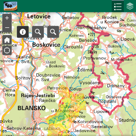
Header
Controller
+
–